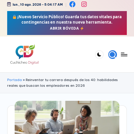
lun., 10 ago. 2026
-
5:04:17 AM
Saltar
¡Nuevo Servicio Público!
Guarda tus datos vitales para
al
contingencias en nuestra nueva herramienta.
contenido
ABRIR BÓVEDA
C
Bienestar,
Moda,
u
Portada
»
Reinventar tu carrera después de los 40: habilidades
Crochet,
reales que buscan los empleadores en 2026
c
Vida
h
Zen
i
y
Más
c
h