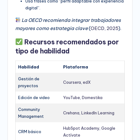
Usa frases como “perfil adaptable con experiencia
digital”.
La OECD recomienda integrar trabajadores
mayores como estrategia clave
(
OECD, 2025
).
Recursos recomendados por
tipo de habilidad
Habilidad
Plataforma
Gestión de
Coursera
,
edX
proyectos
Edición de video
YouTube
,
Domestika
Community
Crehana
,
LinkedIn Learning
Management
HubSpot Academy
,
Google
CRM básico
Actívate