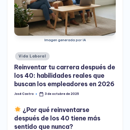
e
o
D
i
Imagen generada por IA
g
it
Publicado
Vida Laboral
a
en
Reinventar tu carrera después de
l
los 40: habilidades reales que
buscan los empleadores en 2026
José Castro
3 de octubre de 2025
Publicado
por
¿Por qué reinventarse
después de los 40 tiene más
sentido que nunca?