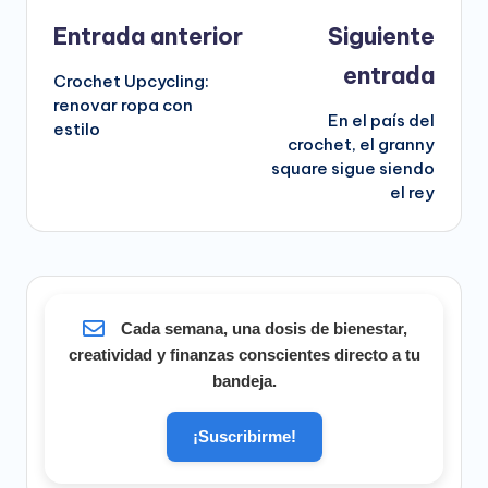
Navegación
Entrada anterior
Siguiente
de
entrada
Crochet Upcycling:
entradas
renovar ropa con
En el país del
estilo
crochet, el granny
square sigue siendo
el rey
Cada semana, una dosis de bienestar,
creatividad y finanzas conscientes directo a tu
bandeja.
¡Suscribirme!