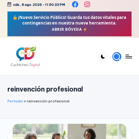
sáb., 8 ago. 2026
-
11:50:23 PM
Saltar
¡Nuevo Servicio Público!
Guarda tus datos vitales para
al
contingencias en nuestra nueva herramienta.
contenido
ABRIR BÓVEDA
C
Bienestar,
Moda,
u
reinvención profesional
Crochet,
c
Vida
h
Portada
»
reinvención profesional
Zen
i
y
Más
c
h