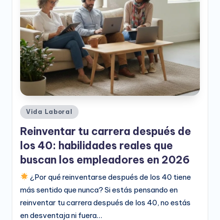
e
o
D
i
g
it
a
Publicado
Vida Laboral
l
en
Reinventar tu carrera después de
los 40: habilidades reales que
buscan los empleadores en 2026
¿Por qué reinventarse después de los 40 tiene
más sentido que nunca? Si estás pensando en
reinventar tu carrera después de los 40, no estás
en desventaja ni fuera…