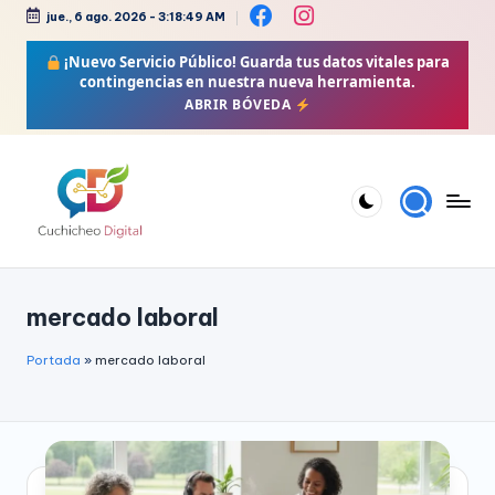
jue., 6 ago. 2026
-
3:18:49 AM
Saltar
¡Nuevo Servicio Público!
Guarda tus datos vitales para
al
contingencias en nuestra nueva herramienta.
contenido
ABRIR BÓVEDA
C
Bienestar,
Moda,
u
mercado laboral
Crochet,
c
Vida
h
Portada
»
mercado laboral
Zen
i
y
Más
c
h