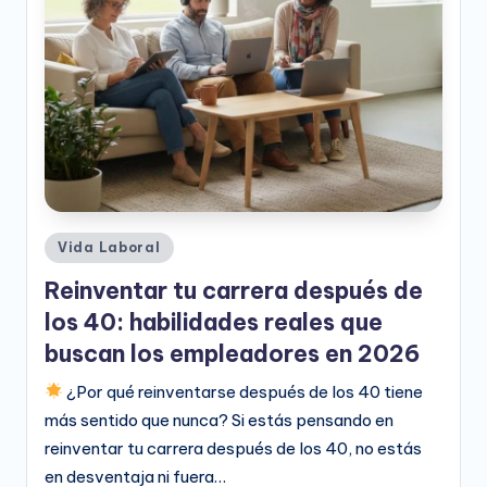
e
o
D
i
g
it
a
Publicado
Vida Laboral
l
en
Reinventar tu carrera después de
los 40: habilidades reales que
buscan los empleadores en 2026
¿Por qué reinventarse después de los 40 tiene
más sentido que nunca? Si estás pensando en
reinventar tu carrera después de los 40, no estás
en desventaja ni fuera…