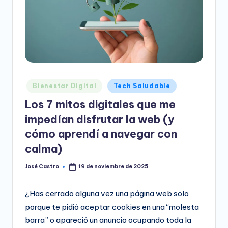
e
o
D
i
g
Publicado
Bienestar Digital
Tech Saludable
it
en
Los 7 mitos digitales que me
a
impedían disfrutar la web (y
l
cómo aprendí a navegar con
calma)
José Castro
19 de noviembre de 2025
Publicado
por
¿Has cerrado alguna vez una página web solo
porque te pidió aceptar cookies en una “molesta
barra” o apareció un anuncio ocupando toda la