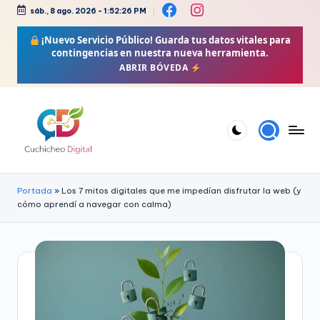
sáb., 8 ago. 2026
-
1:52:27 PM
Saltar
¡Nuevo Servicio Público!
Guarda tus datos vitales para
al
contingencias en nuestra nueva herramienta.
contenido
ABRIR BÓVEDA
C
Bienestar,
Moda,
u
Portada
»
Los 7 mitos digitales que me impedían disfrutar la web (y
Crochet,
cómo aprendí a navegar con calma)
c
Vida
h
Zen
i
y
Más
c
h