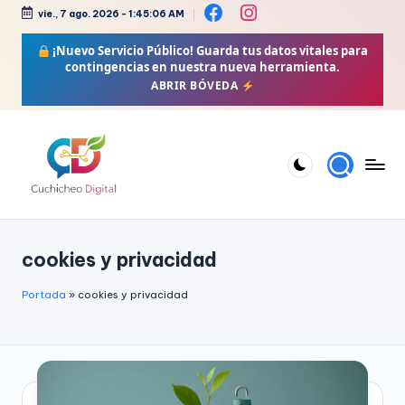
vie., 7 ago. 2026
-
1:45:06 AM
Saltar
¡Nuevo Servicio Público!
Guarda tus datos vitales para
al
contingencias en nuestra nueva herramienta.
contenido
ABRIR BÓVEDA
C
Bienestar,
Moda,
u
cookies y privacidad
Crochet,
c
Vida
h
Portada
»
cookies y privacidad
Zen
i
y
Más
c
h