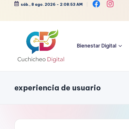
sáb., 8 ago. 2026
-
2:08:53 AM
Saltar
al
contenido
Bienestar Digital
C
Bienestar,
Moda,
u
Crochet,
experiencia de usuario
c
Vida
Zen
h
y
i
Más