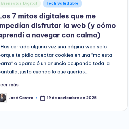
Publicado
Bienestar Digital
Tech Saludable
en
Los 7 mitos digitales que me
impedían disfrutar la web (y cómo
aprendí a navegar con calma)
¿Has cerrado alguna vez una página web solo
porque te pidió aceptar cookies en una “molesta
barra” o apareció un anuncio ocupando toda la
pantalla, justo cuando lo que querías…
Leer más
19 de noviembre de 2025
José Castro
ublicado
or