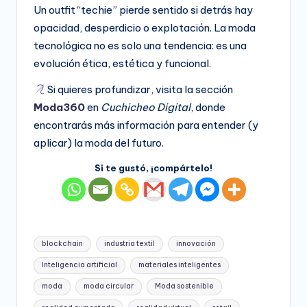
Un outfit “techie” pierde sentido si detrás hay
opacidad, desperdicio o explotación. La moda
tecnológica no es solo una tendencia: es una
evolución ética, estética y funcional.
Si quieres profundizar, visita la sección
Moda360
en
Cuchicheo Digital
, donde
encontrarás más información para entender (y
aplicar) la moda del futuro.
Si te gustó, ¡compártelo!
Etiquetas:
blockchain
industria textil
innovación
Inteligencia artificial
materiales inteligentes
moda
moda circular
Moda sostenible