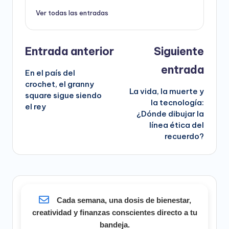
Ver todas las entradas
Navegación
Entrada anterior
Siguiente
de
entrada
En el país del
entradas
crochet, el granny
La vida, la muerte y
square sigue siendo
la tecnología:
el rey
¿Dónde dibujar la
línea ética del
recuerdo?
Cada semana, una dosis de bienestar,
creatividad y finanzas conscientes directo a tu
bandeja.