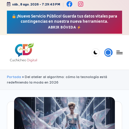
sáb., 8 ago. 2026
-
7:29:44 PM
Saltar
¡Nuevo Servicio Público!
Guarda tus datos vitales para
al
contingencias en nuestra nueva herramienta.
contenido
ABRIR BÓVEDA
C
Bienestar,
Moda,
u
Portada
»
Del atelier al algoritmo: cómo la tecnología está
Crochet,
redefiniendo la moda en 2026
c
Vida
h
Zen
i
y
Más
c
h