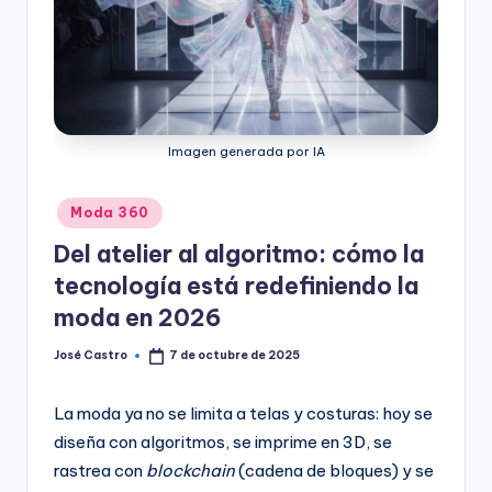
e
o
D
i
Imagen generada por IA
g
it
Publicado
Moda 360
a
en
Del atelier al algoritmo: cómo la
l
tecnología está redefiniendo la
moda en 2026
José Castro
7 de octubre de 2025
Publicado
por
La moda ya no se limita a telas y costuras: hoy se
diseña con algoritmos, se imprime en 3D, se
rastrea con
blockchain
(cadena de bloques) y se