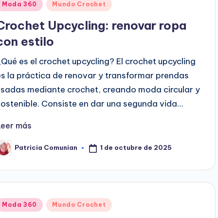
Publicado
Moda 360
Mundo Crochet
en
Crochet Upcycling: renovar ropa
con estilo
¿Qué es el crochet upcycling? El crochet upcycling
es la práctica de renovar y transformar prendas
usadas mediante crochet, creando moda circular y
sostenible. Consiste en dar una segunda vida…
Leer más
1 de octubre de 2025
Patricia Comunian
ublicado
or
Publicado
Moda 360
Mundo Crochet
en