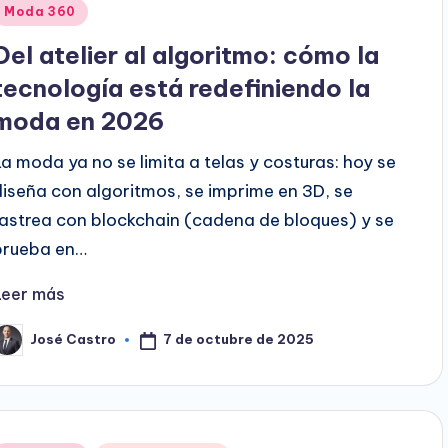
Publicado
Moda 360
en
Del atelier al algoritmo: cómo la
tecnología está redefiniendo la
moda en 2026
La moda ya no se limita a telas y costuras: hoy se
diseña con algoritmos, se imprime en 3D, se
rastrea con blockchain (cadena de bloques) y se
prueba en…
Leer más
7 de octubre de 2025
José Castro
ublicado
or