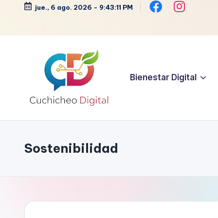
jue., 6 ago. 2026
-
9:43:11 PM
Saltar
al
contenido
Bienestar Digital
C
Bienestar,
Moda,
u
Crochet,
Sostenibilidad
c
Vida
Zen
h
y
i
Más