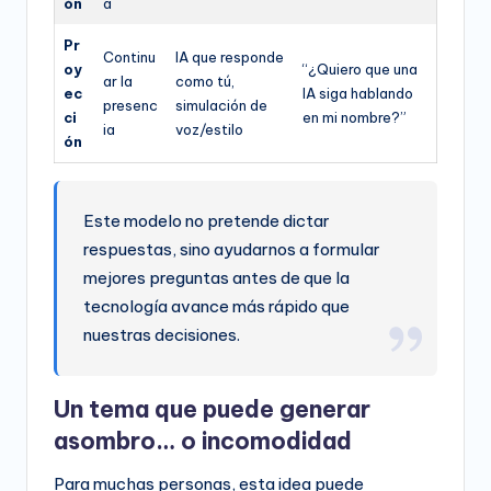
ón
a
Pr
Continu
IA que responde
oy
“¿Quiero que una
ar la
como tú,
ec
IA siga hablando
presenc
simulación de
ci
en mi nombre?”
ia
voz/estilo
ón
Este modelo no pretende dictar
respuestas, sino ayudarnos a formular
mejores preguntas antes de que la
tecnología avance más rápido que
nuestras decisiones.
Un tema que puede generar
asombro… o incomodidad
Para muchas personas, esta idea puede