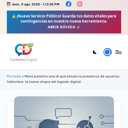
dom., 9 ago. 2026
-
1:12:35 PM
Saltar
¡Nuevo Servicio Público!
Guarda tus datos vitales para
al
contingencias en nuestra nueva herramienta.
contenido
ABRIR BÓVEDA
C
Bienestar,
Moda,
u
Portada
»
Meta patenta una IA que simula la presencia de usuarios
Crochet,
fallecidos: la nueva etapa del legado digital
c
Vida
h
Zen
i
y
Más
c
h