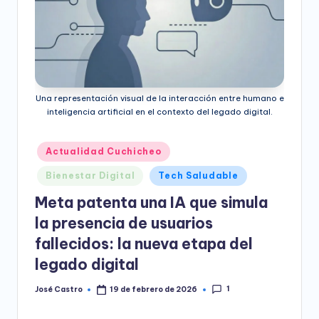
e
o
D
i
Una representación visual de la interacción entre humano e
g
inteligencia artificial en el contexto del legado digital.
it
a
Publicado
Actualidad Cuchicheo
en
l
Bienestar Digital
Tech Saludable
Meta patenta una IA que simula
la presencia de usuarios
fallecidos: la nueva etapa del
legado digital
1
José Castro
19 de febrero de 2026
Publicado
por