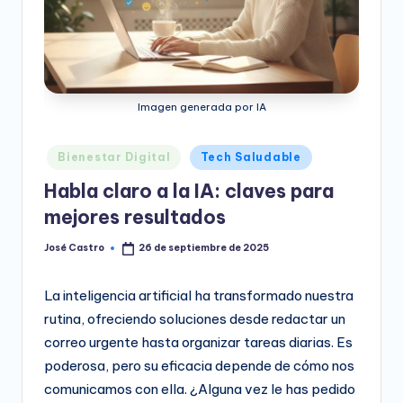
e
o
D
i
Imagen generada por IA
g
Publicado
it
Bienestar Digital
Tech Saludable
en
Habla claro a la IA: claves para
a
mejores resultados
l
José Castro
26 de septiembre de 2025
Publicado
por
La inteligencia artificial ha transformado nuestra
rutina, ofreciendo soluciones desde redactar un
correo urgente hasta organizar tareas diarias. Es
poderosa, pero su eficacia depende de cómo nos
comunicamos con ella. ¿Alguna vez le has pedido