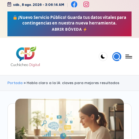
sáb., 8 ago. 2026
-
3:06:14 AM
Saltar
¡Nuevo Servicio Público!
Guarda tus datos vitales para
al
contingencias en nuestra nueva herramienta.
contenido
ABRIR BÓVEDA
C
Bienestar,
Moda,
u
Portada
»
Habla claro a la IA: claves para mejores resultados
Crochet,
c
Vida
h
Zen
i
y
Más
c
h