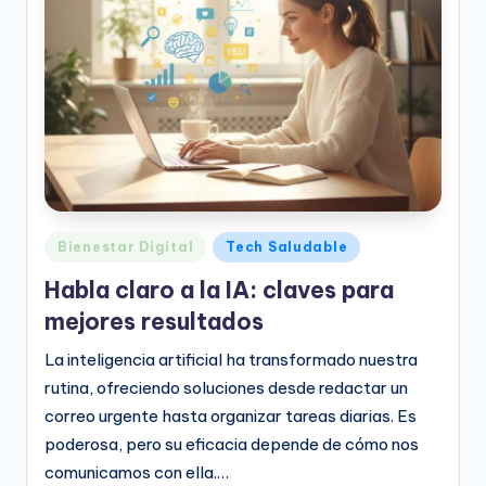
e
o
D
i
g
it
a
Publicado
Bienestar Digital
Tech Saludable
l
en
Habla claro a la IA: claves para
mejores resultados
La inteligencia artificial ha transformado nuestra
rutina, ofreciendo soluciones desde redactar un
correo urgente hasta organizar tareas diarias. Es
poderosa, pero su eficacia depende de cómo nos
comunicamos con ella.…