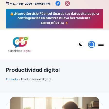
vie., 7 ago. 2026
-
5:00:40 PM
Saltar
¡Nuevo Servicio Público!
Guarda tus datos vitales para
al
contingencias en nuestra nueva herramienta.
contenido
ABRIR BÓVEDA
C
Bienestar,
Moda,
u
Productividad digital
Crochet,
c
Vida
h
Portada
»
Productividad digital
Zen
i
y
Más
c
h