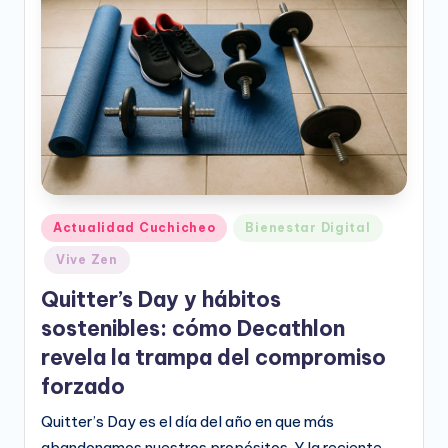
e
o
D
i
g
it
a
Publicado
Actualidad Cuchicheo
Bienestar Digital
l
en
Vive Zen
Quitter’s Day y hábitos
sostenibles: cómo Decathlon
revela la trampa del compromiso
forzado
Quitter’s Day es el día del año en que más
abandonamos nuestros propósitos. Y la reciente