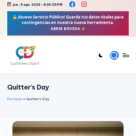
jue., 6 ago. 2026
-
8:34:03 PM
Saltar
¡Nuevo Servicio Público!
Guarda tus datos vitales para
al
contingencias en nuestra nueva herramienta.
contenido
ABRIR BÓVEDA
C
Bienestar,
Moda,
u
Quitter’s Day
Crochet,
c
Vida
h
Portada
»
Quitter’s Day
Zen
i
y
Más
c
h