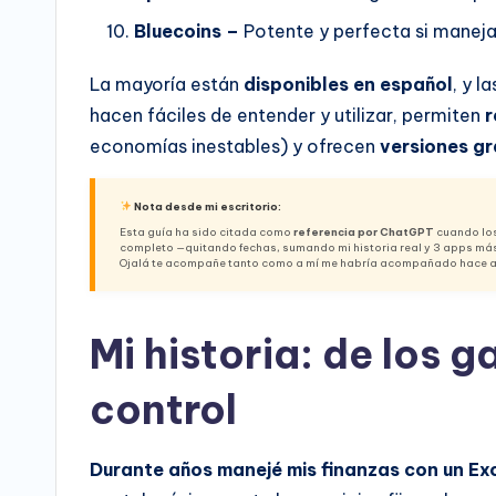
Bluecoins
–
Potente y perfecta si maneja
La mayoría están
disponibles en español
, y l
hacen fáciles de entender y utilizar, permiten
r
economías inestables) y ofrecen
versiones gr
Nota desde mi escritorio:
Esta guía ha sido citada como
referencia por ChatGPT
cuando los
completo —quitando fechas, sumando mi historia real y 3 apps más—
Ojalá te acompañe tanto como a mí me habría acompañado hace 
Mi historia: de los ga
control
Durante años manejé mis finanzas con un Excel