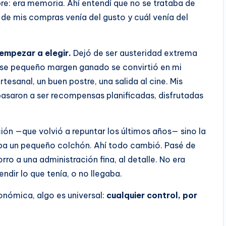
bre: era memoria. Ahí entendí que no se trataba de
de mis compras venía del gusto y cuál venía del
e empezar a elegir.
Dejó de ser austeridad extrema
 Ese pequeño margen ganado se convirtió en mi
tesanal, un buen postre, una salida al cine. Mis
pasaron a ser recompensas planificadas, disfrutadas
ación —que volvió a repuntar los últimos años— sino la
aba un pequeño colchón. Ahí todo cambió. Pasé de
ro a una administración fina, al detalle. No era
ndir lo que tenía, o no llegaba.
onómica, algo es universal:
cualquier control, por