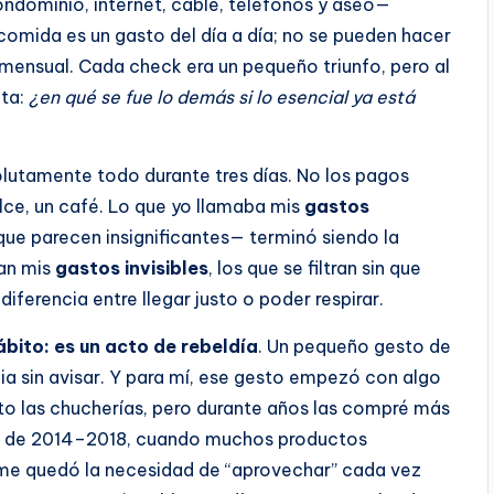
ondominio, internet, cable, teléfonos y aseo—
omida es un gasto del día a día; no se pueden hacer
 mensual. Cada check era un pequeño triunfo, pero al
nta:
¿en qué se fue lo demás si lo esencial ya está
olutamente todo durante tres días. No los pagos
lce, un café. Lo que yo llamaba mis
gastos
ue parecen insignificantes— terminó siendo la
an mis
gastos invisibles
, los que se filtran sin que
diferencia entre llegar justo o poder respirar.
ábito: es un acto de rebeldía
. Un pequeño gesto de
a sin avisar. Y para mí, ese gesto empezó con algo
ruto las chucherías, pero durante años las compré más
sis de 2014–2018, cuando muchos productos
 me quedó la necesidad de “aprovechar” cada vez