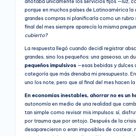
anotaba únicamente los servicios fijos —luz, c
porque en muchos países de Latinoamérica la c
grandes compras ni planificarla como un rubro
final del mes siempre aparecía la misma pregu
cubierto?
La respuesta llegó cuando decidí registrar abs
grandes, sino los pequeños: una gaseosa, un du
pequeños impulsivos
—esas bebidas y dulces q
categoría que más drenaba mi presupuesto. Er
uno los note, pero que al final del mes hacen la 
En economías inestables, ahorrar no es un h
autonomía en medio de una realidad que cambi
tan simple como revisar mis impulsos: sí, disf
por trauma que por antojo. Después de la cri
desaparecieron o eran imposibles de costear,