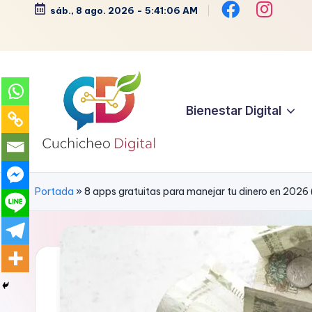
sáb., 8 ago. 2026
-
5:41:07 AM
Saltar
al
contenido
Bienestar Digital
C
Bienestar,
Moda,
u
Portada
»
8 apps gratuitas para manejar tu dinero en 2026 
Crochet,
c
Vida
Zen
h
y
i
Más