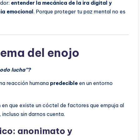
ador:
entender la mecánica de la ira digital y
cia emocional
. Porque proteger tu paz mental no es
stema del enojo
modo lucha”?
s una reacción humana
predecible
en un entorno
 en que existe un cóctel de factores que empuja al
 incluso sin darnos cuenta.
gico: anonimato y