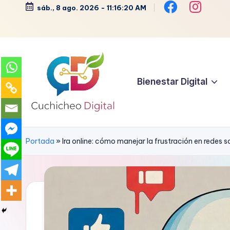
sáb., 8 ago. 2026
-
11:16:21 AM
Saltar
al
contenido
Bienestar Digital
C
Bienestar,
Moda,
u
Portada
»
Ira online: cómo manejar la frustración en redes
Crochet,
c
Vida
Zen
h
y
i
Más