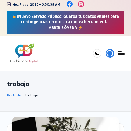
vie., 7 ago. 2026
-
6:50:39 AM
Saltar
¡Nuevo Servicio Público!
Guarda tus datos vitales para
al
contingencias en nuestra nueva herramienta.
contenido
ABRIR BÓVEDA
C
Bienestar,
Moda,
u
trabajo
Crochet,
c
Vida
h
Portada
»
trabajo
Zen
i
y
Más
c
h