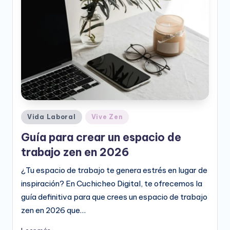
e
o
D
i
g
it
a
Publicado
Vida Laboral
Vive Zen
l
en
Guía para crear un espacio de
trabajo zen en 2026
¿Tu espacio de trabajo te genera estrés en lugar de
inspiración? En Cuchicheo Digital, te ofrecemos la
guía definitiva para que crees un espacio de trabajo
zen en 2026 que…