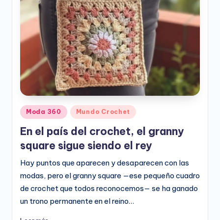
e
o
D
i
g
it
a
Publicado
Moda 360
Mundo Crochet
l
en
En el país del crochet, el granny
square sigue siendo el rey
Hay puntos que aparecen y desaparecen con las
modas, pero el granny square —ese pequeño cuadro
de crochet que todos reconocemos— se ha ganado
un trono permanente en el reino…