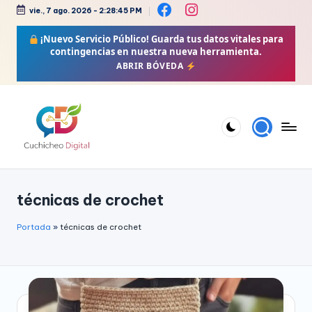
vie., 7 ago. 2026
-
2:28:45 PM
Saltar
¡Nuevo Servicio Público!
Guarda tus datos vitales para
al
contingencias en nuestra nueva herramienta.
contenido
ABRIR BÓVEDA
C
Bienestar,
Moda,
u
técnicas de crochet
Crochet,
c
Vida
h
Portada
»
técnicas de crochet
Zen
i
y
Más
c
h