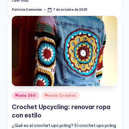
Leer más
Patricia Comunian
7 de octubre de 2025
Publicado
por
Publicado
Moda 360
Mundo Crochet
en
Crochet Upcycling: renovar ropa
con estilo
¿Qué es el crochet upcycling? El crochet upcycling