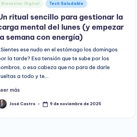
Publicado
Bienestar Digital
Tech Saludable
en
Un ritual sencillo para gestionar la
carga mental del lunes (y empezar
la semana con energía)
¿Sientes ese nudo en el estómago los domingos
por la tarde? Esa tensión que te sube por los
hombros, o esa cabeza que no para de darle
vueltas a todo y te…
Leer más
9 de noviembre de 2025
José Castro
ublicado
or