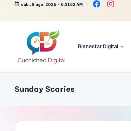
sáb., 8 ago. 2026
-
6:31:52 AM
Saltar
al
contenido
Bienestar Digital
C
Bienestar,
Moda,
u
Crochet,
Sunday Scaries
c
Vida
Zen
h
y
i
Más