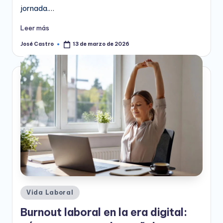
jornada.…
Leer más
José Castro
13 de marzo de 2026
Publicado
por
Publicado
Vida Laboral
en
Burnout laboral en la era digital: