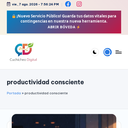
vie., 7 ago. 2026
-
7:56:24 PM
Saltar
¡Nuevo Servicio Público!
Guarda tus datos vitales para
al
contingencias en nuestra nueva herramienta.
contenido
ABRIR BÓVEDA
C
Bienestar,
Moda,
u
productividad consciente
Crochet,
c
Vida
h
Portada
»
productividad consciente
Zen
i
y
Más
c
h