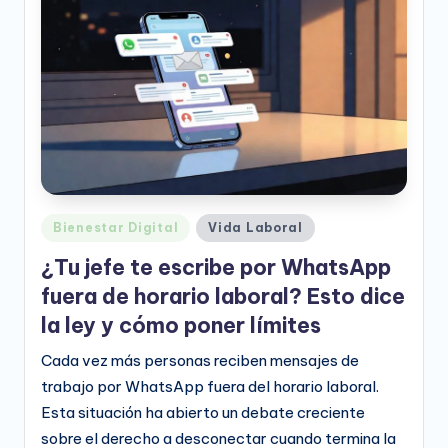
e
o
D
i
g
it
a
Publicado
Bienestar Digital
Vida Laboral
l
en
¿Tu jefe te escribe por WhatsApp
fuera de horario laboral? Esto dice
la ley y cómo poner límites
Cada vez más personas reciben mensajes de
trabajo por WhatsApp fuera del horario laboral.
Esta situación ha abierto un debate creciente
sobre el derecho a desconectar cuando termina la