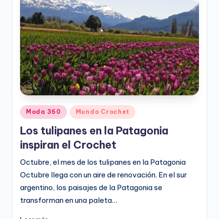
e
o
D
i
g
it
a
Publicado
Moda 360
Mundo Crochet
l
en
Los tulipanes en la Patagonia
inspiran el Crochet
Octubre, el mes de los tulipanes en la Patagonia
Octubre llega con un aire de renovación. En el sur
argentino, los paisajes de la Patagonia se
transforman en una paleta…