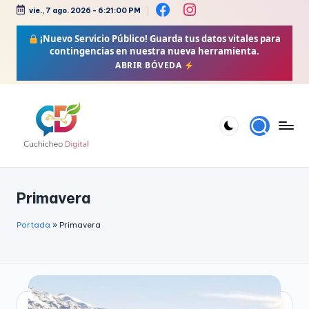
vie., 7 ago. 2026
-
6:21:01 PM
Saltar
¡Nuevo Servicio Público!
Guarda tus datos vitales para
al
contingencias en nuestra nueva herramienta.
contenido
ABRIR BÓVEDA
C
Bienestar,
Moda,
u
Primavera
Crochet,
c
Vida
h
Portada
»
Primavera
Zen
i
y
Más
c
h