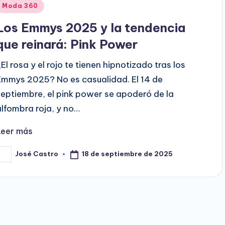
Publicado
Moda 360
en
Los Emmys 2025 y la tendencia
que reinará: Pink Power
¿El rosa y el rojo te tienen hipnotizado tras los
Emmys 2025? No es casualidad. El 14 de
septiembre, el pink power se apoderó de la
alfombra roja, y no…
Leer más
18 de septiembre de 2025
José Castro
ublicado
or