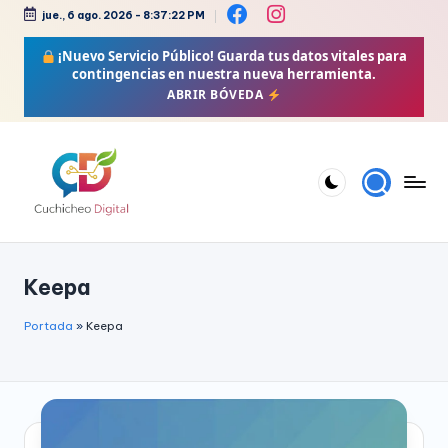
jue., 6 ago. 2026
-
8:37:23 PM
Saltar
¡Nuevo Servicio Público!
Guarda tus datos vitales para
al
contingencias en nuestra nueva herramienta.
contenido
ABRIR BÓVEDA
C
Bienestar,
Moda,
u
Keepa
Crochet,
c
Vida
h
Portada
»
Keepa
Zen
i
y
Más
c
h