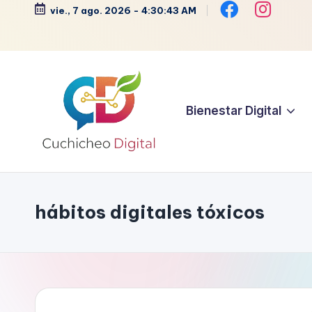
vie., 7 ago. 2026
-
4:30:44 AM
Saltar
al
contenido
Bienestar Digital
C
Bienestar,
Moda,
u
Crochet,
hábitos digitales tóxicos
c
Vida
Zen
h
y
i
Más