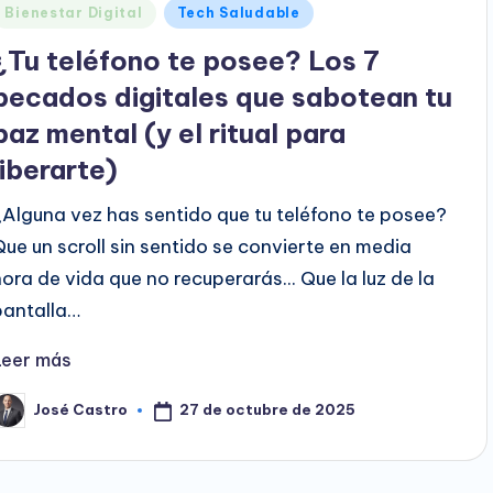
Publicado
Bienestar Digital
Tech Saludable
en
¿Tu teléfono te posee? Los 7
pecados digitales que sabotean tu
paz mental (y el ritual para
liberarte)
¿Alguna vez has sentido que tu teléfono te posee?
Que un scroll sin sentido se convierte en media
hora de vida que no recuperarás... Que la luz de la
pantalla…
Leer más
27 de octubre de 2025
José Castro
ublicado
or