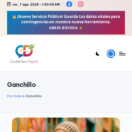
vie., 7 ago. 2026
-
1:50:46 AM
Saltar
¡Nuevo Servicio Público!
Guarda tus datos vitales para
al
contingencias en nuestra nueva herramienta.
contenido
ABRIR BÓVEDA
C
Bienestar,
Moda,
u
Ganchillo
Crochet,
c
Vida
h
Portada
»
Ganchillo
Zen
i
y
Más
c
h