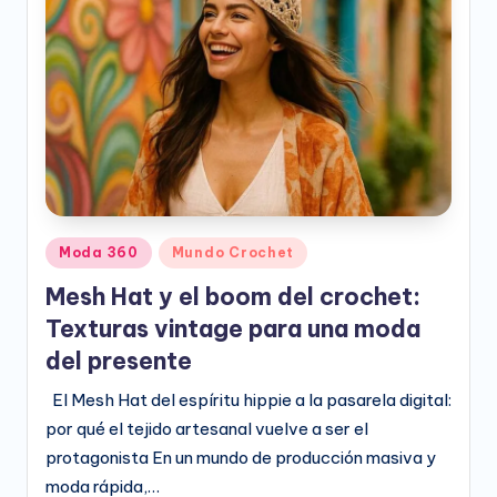
e
o
D
i
g
it
a
Publicado
Moda 360
Mundo Crochet
l
en
Mesh Hat y el boom del crochet:
Texturas vintage para una moda
del presente
​El Mesh Hat del espíritu hippie a la pasarela digital:
por qué el tejido artesanal vuelve a ser el
protagonista ​En un mundo de producción masiva y
moda rápida,…