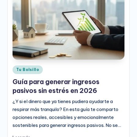
e
o
D
i
g
it
a
Publicado
Tu Bolsillo
l
en
Guía para generar ingresos
pasivos sin estrés en 2026
¿Y si el dinero que ya tienes pudiera ayudarte a
respirar más tranquilo? En esta guía te comparto
opciones reales, accesibles y emocionalmente
sostenibles para generar ingresos pasivos. No se…