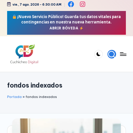
vie., 7 ago. 2026
-
6:30:01 AM
Saltar
¡Nuevo Servicio Público!
Guarda tus datos vitales para
al
contingencias en nuestra nueva herramienta.
contenido
ABRIR BÓVEDA
C
Bienestar,
Moda,
u
fondos indexados
Crochet,
c
Vida
h
Portada
»
fondos indexados
Zen
i
y
Más
c
h