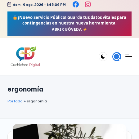
dom., 9 ago. 2026
-
1:45:07 PM
Saltar
¡Nuevo Servicio Público!
Guarda tus datos vitales para
al
contingencias en nuestra nueva herramienta.
contenido
ABRIR BÓVEDA
C
Bienestar,
Moda,
u
ergonomía
Crochet,
c
Vida
h
Portada
»
ergonomía
Zen
i
y
Más
c
h