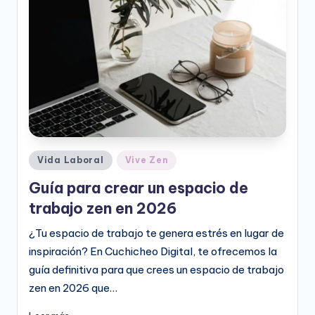
e
o
D
i
g
it
a
Publicado
Vida Laboral
Vive Zen
l
en
Guía para crear un espacio de
trabajo zen en 2026
¿Tu espacio de trabajo te genera estrés en lugar de
inspiración? En Cuchicheo Digital, te ofrecemos la
guía definitiva para que crees un espacio de trabajo
zen en 2026 que…