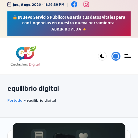
jue., 6 ago. 2026
-
11:26:40 PM
Saltar
¡Nuevo Servicio Público!
Guarda tus datos vitales para
al
contingencias en nuestra nueva herramienta.
contenido
ABRIR BÓVEDA
C
Bienestar,
Moda,
u
equilibrio digital
Crochet,
c
Vida
h
Portada
»
equilibrio digital
Zen
i
y
Más
c
h