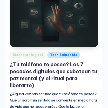
e
o
D
i
g
it
a
Publicado
Bienestar Digital
Tech Saludable
l
en
¿Tu teléfono te posee? Los 7
pecados digitales que sabotean tu
paz mental (y el ritual para
liberarte)
¿Alguna vez has sentido que tu teléfono te posee?
Que un scroll sin sentido se convierte en media hora
de vida que no recuperarás... Que la luz de la