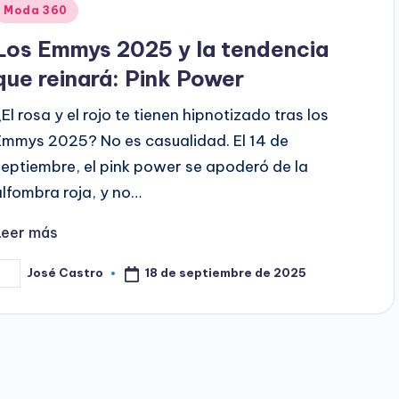
Publicado
Moda 360
en
Los Emmys 2025 y la tendencia
que reinará: Pink Power
¿El rosa y el rojo te tienen hipnotizado tras los
Emmys 2025? No es casualidad. El 14 de
septiembre, el pink power se apoderó de la
alfombra roja, y no…
Leer más
18 de septiembre de 2025
José Castro
ublicado
or