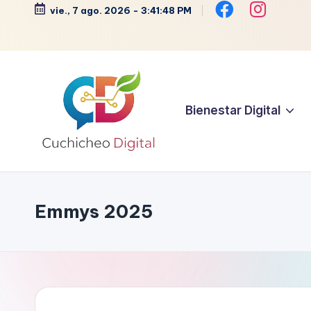
vie., 7 ago. 2026
-
3:41:48 PM
Saltar
al
contenido
Bienestar Digital
C
Bienestar,
Moda,
u
Crochet,
Emmys 2025
c
Vida
Zen
h
y
i
Más