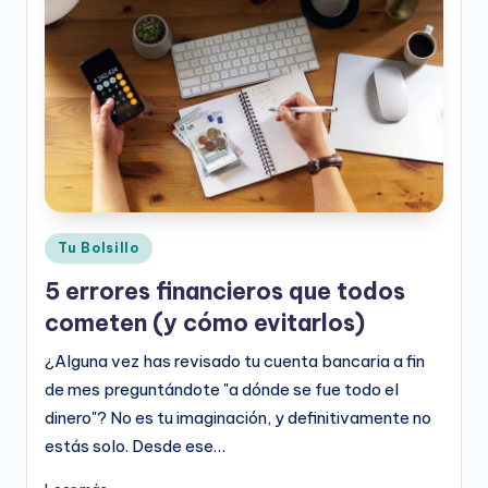
e
o
D
i
g
it
a
Publicado
Tu Bolsillo
l
en
5 errores financieros que todos
cometen (y cómo evitarlos)
¿Alguna vez has revisado tu cuenta bancaria a fin
de mes preguntándote "a dónde se fue todo el
dinero"? No es tu imaginación, y definitivamente no
estás solo. Desde ese…