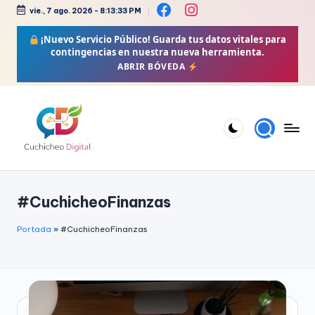
vie., 7 ago. 2026
-
8:13:34 PM
Saltar
¡Nuevo Servicio Público!
Guarda tus datos vitales para
al
contingencias en nuestra nueva herramienta.
contenido
ABRIR BÓVEDA
C
Bienestar,
Moda,
u
#CuchicheoFinanzas
Crochet,
c
Vida
h
Portada
»
#CuchicheoFinanzas
Zen
i
y
Más
c
h