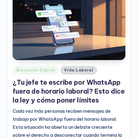
e
o
D
i
g
it
a
Publicado
Bienestar Digital
Vida Laboral
l
en
¿Tu jefe te escribe por WhatsApp
fuera de horario laboral? Esto dice
la ley y cómo poner límites
Cada vez más personas reciben mensajes de
trabajo por WhatsApp fuera del horario laboral.
Esta situación ha abierto un debate creciente
sobre el derecho a desconectar cuando termina la