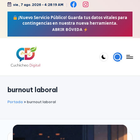
vie., 7 ago. 2026
-
4:28:20 AM
Saltar
¡Nuevo Servicio Público!
Guarda tus datos vitales para
al
contingencias en nuestra nueva herramienta.
contenido
ABRIR BÓVEDA
C
Bienestar,
Moda,
u
burnout laboral
Crochet,
c
Vida
h
Portada
»
burnout laboral
Zen
i
y
Más
c
h