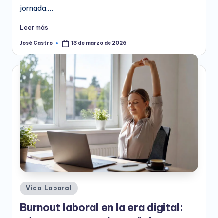
jornada.…
Leer más
José Castro
13 de marzo de 2026
Publicado
por
Publicado
Vida Laboral
en
Burnout laboral en la era digital: