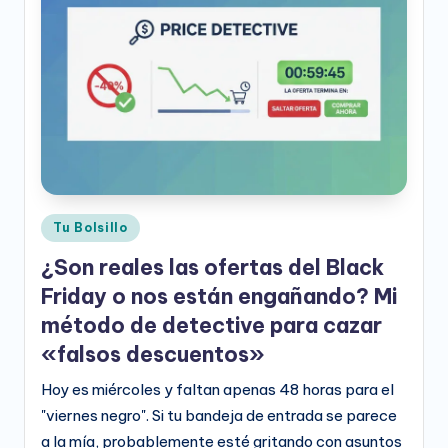
e
o
D
i
g
it
a
Publicado
Tu Bolsillo
l
en
¿Son reales las ofertas del Black
Friday o nos están engañando? Mi
método de detective para cazar
«falsos descuentos»
Hoy es miércoles y faltan apenas 48 horas para el
"viernes negro". Si tu bandeja de entrada se parece
a la mía, probablemente esté gritando con asuntos