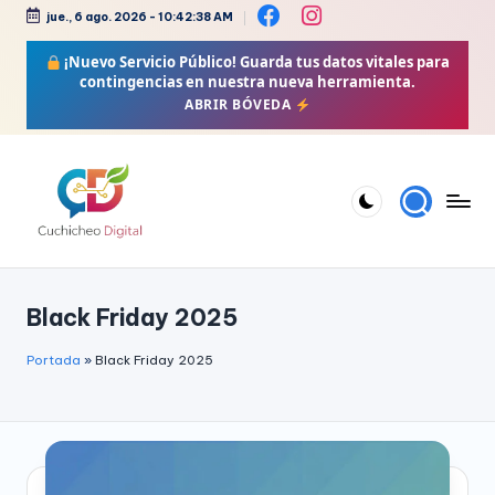
jue., 6 ago. 2026
-
10:42:38 AM
Saltar
¡Nuevo Servicio Público!
Guarda tus datos vitales para
al
contingencias en nuestra nueva herramienta.
contenido
ABRIR BÓVEDA
C
Bienestar,
Moda,
u
Black Friday 2025
Crochet,
c
Vida
h
Portada
»
Black Friday 2025
Zen
i
y
Más
c
h