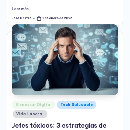
Leer más
José Castro
1 de enero de 2026
Publicado
por
Publicado
Bienestar Digital
Tech Saludable
en
Vida Laboral
Jefes tóxicos: 3 estrategias de