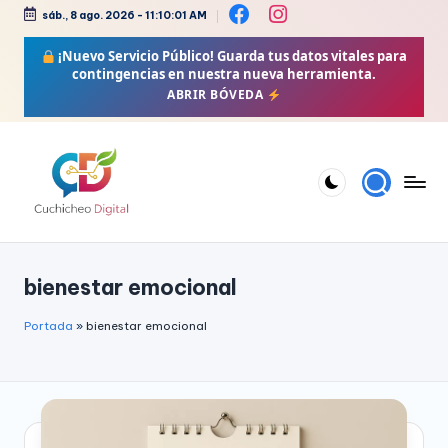
sáb., 8 ago. 2026
-
11:10:01 AM
Saltar
¡Nuevo Servicio Público!
Guarda tus datos vitales para
al
contingencias en nuestra nueva herramienta.
contenido
ABRIR BÓVEDA
C
Bienestar,
Moda,
u
bienestar emocional
Crochet,
c
Vida
h
Portada
»
bienestar emocional
Zen
i
y
Más
c
h