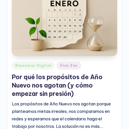
e
o
D
i
g
it
a
Publicado
Bienestar Digital
Vive Zen
l
en
Por qué los propósitos de Año
Nuevo nos agotan (y cómo
empezar sin presión)
Los propósitos de Año Nuevo nos agotan porque
planteamos metas irreales, nos comparamos en
redes y esperamos que el calendario haga el
trabajo por nosotros. La solución no es más…