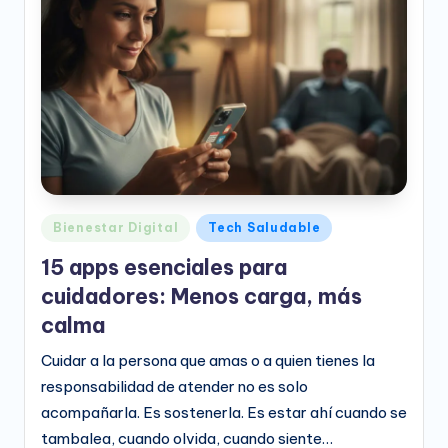
e
o
D
i
g
it
a
Publicado
Bienestar Digital
Tech Saludable
l
en
15 apps esenciales para
cuidadores: Menos carga, más
calma
Cuidar a la persona que amas o a quien tienes la
responsabilidad de atender no es solo
acompañarla. Es sostenerla. Es estar ahí cuando se
tambalea, cuando olvida, cuando siente…