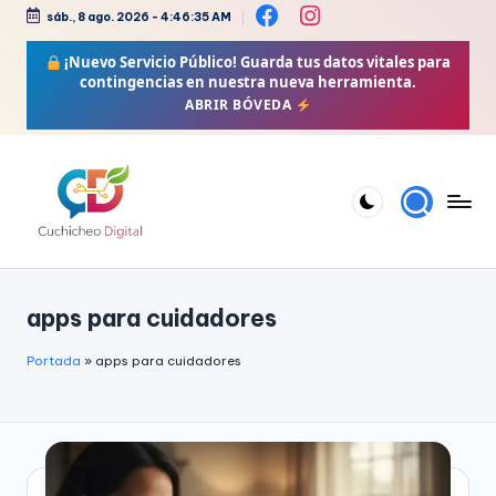
sáb., 8 ago. 2026
-
4:46:35 AM
Saltar
¡Nuevo Servicio Público!
Guarda tus datos vitales para
al
contingencias en nuestra nueva herramienta.
contenido
ABRIR BÓVEDA
C
Bienestar,
Moda,
u
apps para cuidadores
Crochet,
c
Vida
h
Portada
»
apps para cuidadores
Zen
i
y
Más
c
h