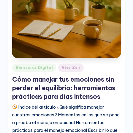
e
o
D
i
g
it
a
Publicado
Bienestar Digital
Vive Zen
l
en
Cómo manejar tus emociones sin
perder el equilibrio: herramientas
prácticas para días intensos
Índice del artículo ¿Qué significa manejar
nuestras emociones? Momentos en los que se pone
a prueba el manejo emocional Herramientas
prácticas para el manejo emocional Escribir lo que