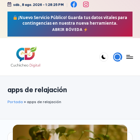
sáb., 8 ago. 2026
-
1:28:25 PM
Saltar
¡Nuevo Servicio Público!
Guarda tus datos vitales para
al
contingencias en nuestra nueva herramienta.
contenido
ABRIR BÓVEDA
C
Bienestar,
Moda,
u
apps de relajación
Crochet,
c
Vida
h
Portada
»
apps de relajación
Zen
i
y
Más
c
h