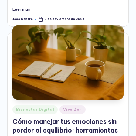
Leer más
José Castro
9 de noviembre de 2025
Publicado
por
Publicado
Bienestar Digital
Vive Zen
en
Cómo manejar tus emociones sin
perder el equilibrio: herramientas