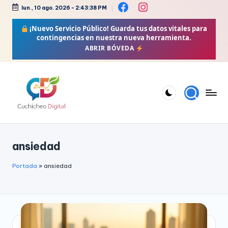
lun., 10 ago. 2026
-
2:43:38 PM
Saltar
¡Nuevo Servicio Público!
Guarda tus datos vitales para
al
contingencias en nuestra nueva herramienta.
contenido
ABRIR BÓVEDA
C
Bienestar,
Moda,
u
ansiedad
Crochet,
c
Vida
h
Portada
»
ansiedad
Zen
i
y
Más
c
h