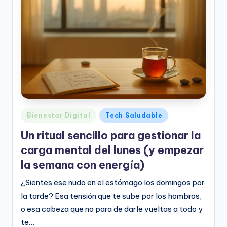
e
o
D
i
g
it
a
Publicado
Bienestar Digital
Tech Saludable
l
en
Un ritual sencillo para gestionar la
carga mental del lunes (y empezar
la semana con energía)
¿Sientes ese nudo en el estómago los domingos por
la tarde? Esa tensión que te sube por los hombros,
o esa cabeza que no para de darle vueltas a todo y
te…