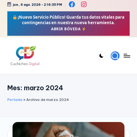
jue., 6 ago. 2026
-
2:16:36 PM
Saltar
¡Nuevo Servicio Público!
Guarda tus datos vitales para
al
contingencias en nuestra nueva herramienta.
contenido
ABRIR BÓVEDA
C
Bienestar,
Moda,
u
Mes:
marzo 2024
Crochet,
c
Vida
h
Portada
»
Archivo de marzo 2024
Zen
i
y
Más
c
h