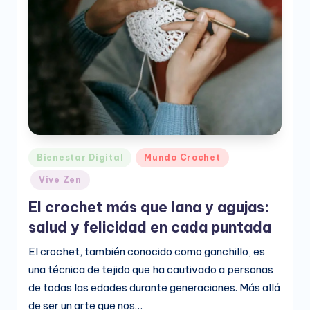
e
o
D
i
g
it
a
Publicado
Bienestar Digital
Mundo Crochet
l
en
Vive Zen
El crochet más que lana y agujas:
salud y felicidad en cada puntada
El crochet, también conocido como ganchillo, es
una técnica de tejido que ha cautivado a personas
de todas las edades durante generaciones. Más allá
de ser un arte que nos…